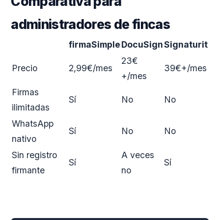
Comparativa para
administradores de fincas
firmaSimple
DocuSign
Signaturit
23€
Precio
2,99€/mes
39€+/mes
+/mes
Firmas
Sí
No
No
ilimitadas
WhatsApp
Sí
No
No
nativo
Sin registro
A veces
Sí
Sí
firmante
no