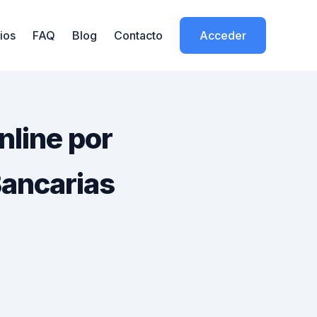
ios
FAQ
Blog
Contacto
Acceder
line por
ancarias