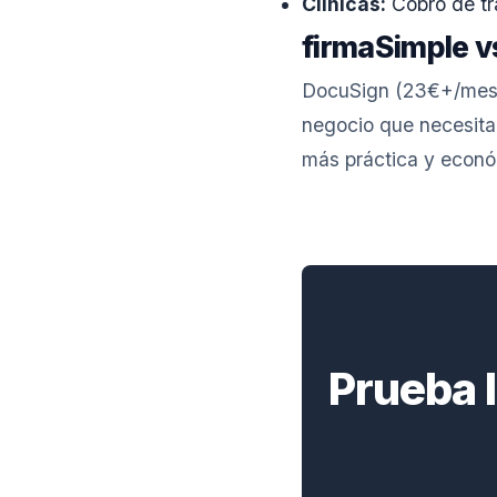
Clínicas:
Cobro de tr
firmaSimple 
DocuSign (23€+/mes) 
negocio que necesit
más práctica y econó
Prueba l