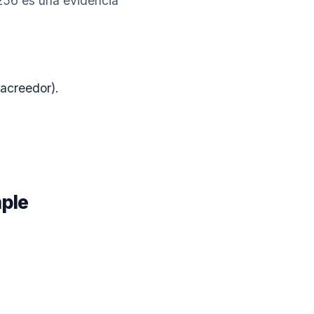
-256 es una evidencia
acreedor).
ple