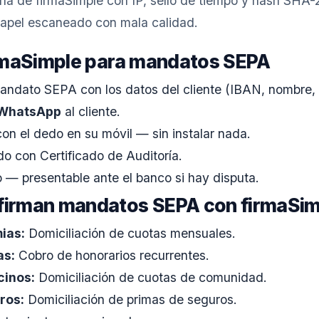
ría de firmaSimple con IP, sello de tiempo y hash SHA
apel escaneado con mala calidad.
firmaSimple para mandatos SEPA
andato SEPA con los datos del cliente (IBAN, nombre, 
r WhatsApp
al cliente.
 con el dedo en su móvil — sin instalar nada.
o con Certificado de Auditoría.
o — presentable ante el banco si hay disputa.
 firman mandatos SEPA con firmaSim
ias:
Domiciliación de cuotas mensuales.
as:
Cobro de honorarios recurrentes.
cinos:
Domiciliación de cuotas de comunidad.
ros:
Domiciliación de primas de seguros.