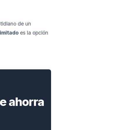
tidiano de un
imitado
es la opción
te ahorra