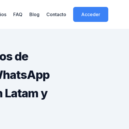
ios
FAQ
Blog
Contacto
Acceder
tos de
 WhatsApp
n Latam y