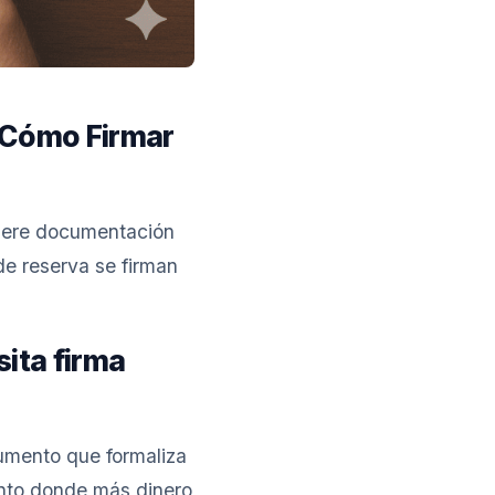
 Cómo Firmar
uiere documentación
de reserva se firman
ita firma
cumento que formaliza
ento donde más dinero