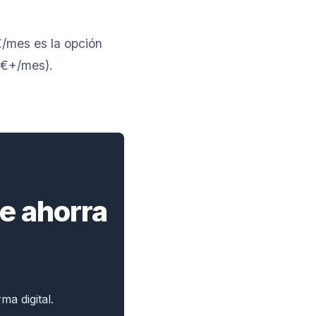
€/mes es la opción
9€+/mes).
te ahorra
a digital.