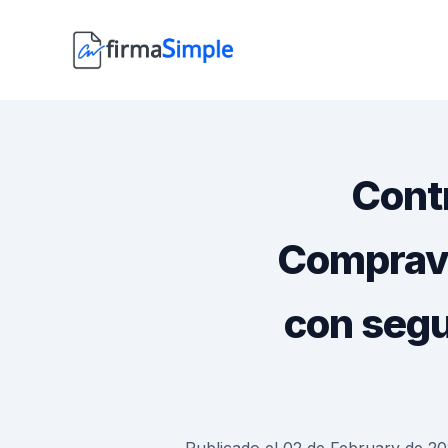
Contr
Comprave
con segu