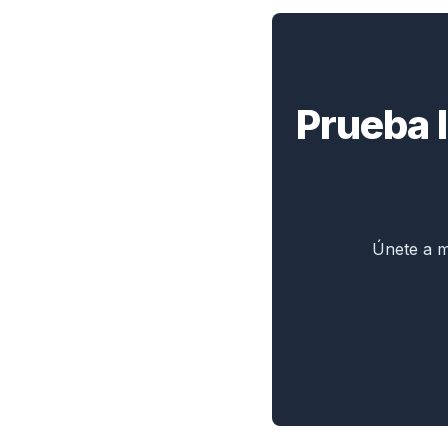
Prueba l
Únete a m