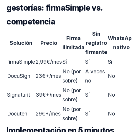
gestorías: firmaSimple vs.
competencia
Sin
Firma
WhatsAp
Solución
Precio
registro
ilimitada
nativo
firmante
firmaSimple
2,99€/mes
Sí
Sí
Sí
No (por
A veces
DocuSign
23€+/mes
No
sobre)
no
No (por
Signaturit
39€+/mes
Sí
No
sobre)
No (por
Docuten
29€+/mes
Sí
No
sobre)
Implementación en 5 minutos