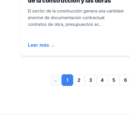
de la construcción y las obras
El sector de la construcción genera una cantidad
enorme de documentación contractual:
contratos de obra, presupuestos ac...
Leer más →
←
1
2
3
4
5
6