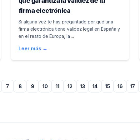
qué garantiza la validez de tu
firma electrónica
Si alguna vez te has preguntado por qué una
firma electrónica tiene validez legal en España y
en el resto de Europa, la ...
Leer más →
7
8
9
10
11
12
13
14
15
16
17