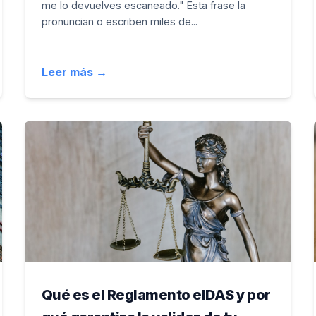
me lo devuelves escaneado." Esta frase la
pronuncian o escriben miles de...
Leer más →
Qué es el Reglamento eIDAS y por