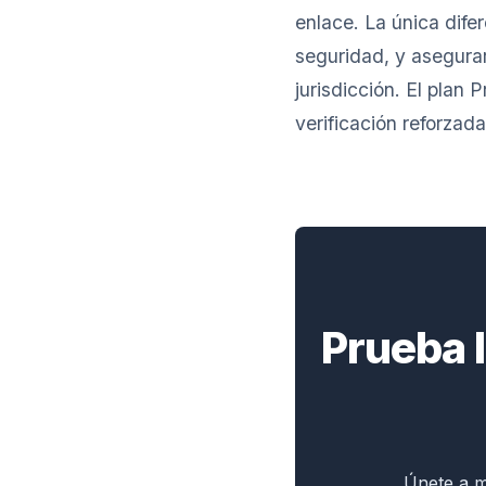
enlace. La única dife
seguridad, y asegurar
jurisdicción. El pla
verificación reforza
Prueba l
Únete a m