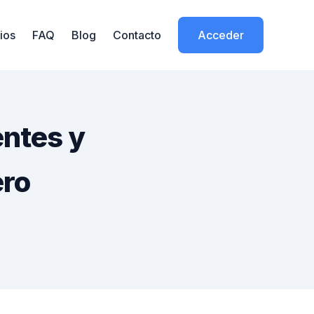
ios
FAQ
Blog
Contacto
Acceder
entes y
ero