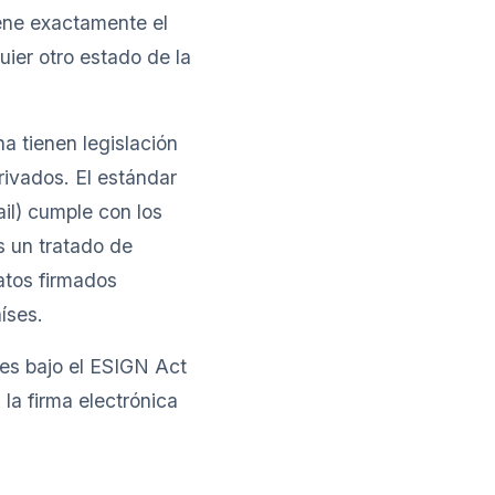
iene exactamente el
uier otro estado de la
a tienen legislación
rivados. El estándar
il) cumple con los
s un tratado de
atos firmados
íses.
les bajo el ESIGN Act
a firma electrónica