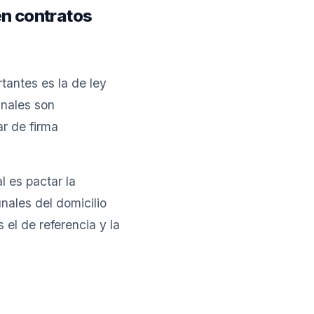
en contratos
tantes es la de ley
unales son
r de firma
l es pactar la
unales del domicilio
 el de referencia y la