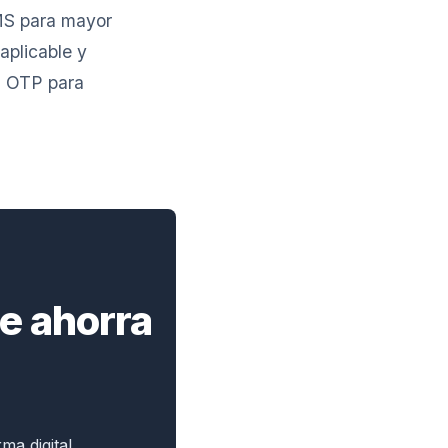
SMS para mayor
aplicable y
S OTP para
te ahorra
a digital.