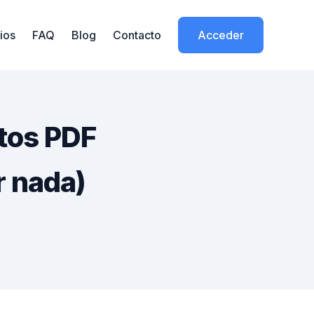
ios
FAQ
Blog
Contacto
Acceder
tos PDF
r nada)