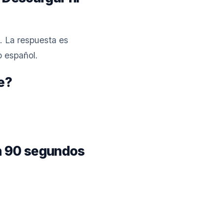
. La respuesta es
o español.
e?
en 90 segundos