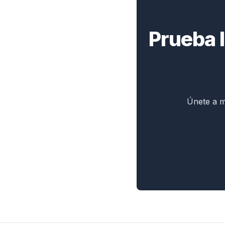
Prueba l
Únete a m