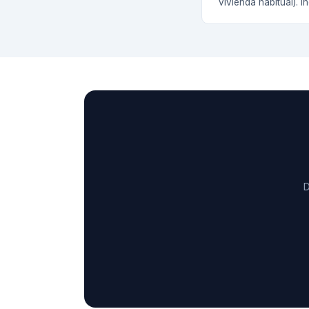
vivienda habitual). 
D