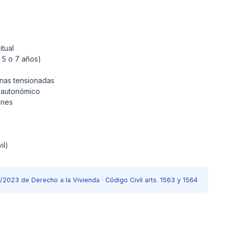
tual
a 5 o 7 años)
onas tensionadas
o autonómico
ones
il)
2023 de Derecho a la Vivienda · Código Civil arts. 1563 y 1564