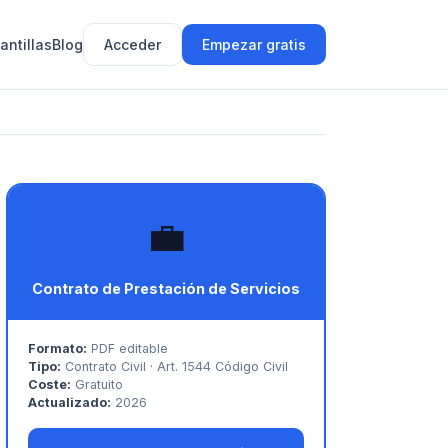
antillas
Blog
Acceder
Empezar gratis
💼
Contrato de Prestación de Servicios
Formato:
PDF editable
Tipo:
Contrato Civil · Art. 1544 Código Civil
Coste:
Gratuito
Actualizado:
2026