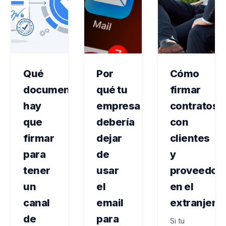
Qué
Por
Cómo
documentos
qué tu
firmar
hay
empresa
contratos
que
debería
con
firmar
dejar
clientes
para
de
y
tener
usar
proveedor
un
el
en el
canal
email
extranjero
de
para
Si tu