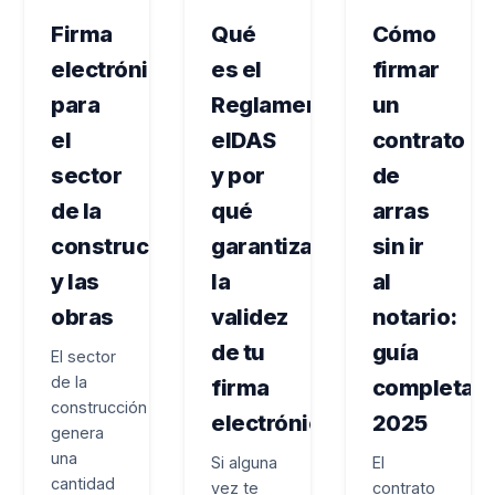
Firma
Qué
Cómo
electrónica
es el
firmar
para
Reglamento
un
el
eIDAS
contrato
sector
y por
de
de la
qué
arras
construcción
garantiza
sin ir
y las
la
al
obras
validez
notario:
de tu
guía
El sector
de la
firma
completa
construcción
electrónica
2025
genera
una
Si alguna
El
cantidad
vez te
contrato