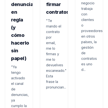
negocio
denuncias
firmar
trabaja
en
contratos
con
regla
clientes
"Te
o
mando el
(y
proveedores
contrato
cómo
en otros
por
países, la
hacerlo
email,
gestión
me lo
sin
de
firmas y
papel)
contratos
me lo
es uno
devuelves
"Ya
d...
escaneado."
tengo
Esta
activado
frase la
el canal
pronuncian...
de
denuncias,
ya
cumplo la