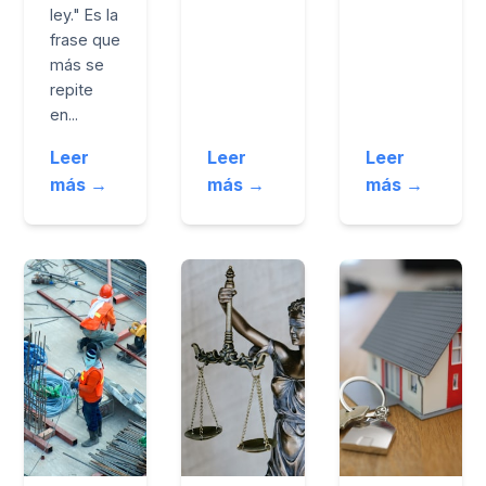
ley." Es la
frase que
más se
repite
en...
Leer
Leer
Leer
más →
más →
más →